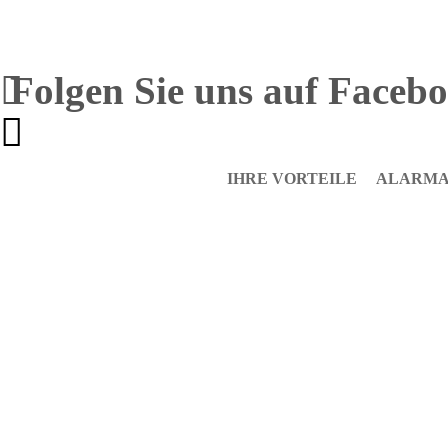
Folgen Sie uns auf Faceb
About
IHRE VORTEILE
ALARMA
us
Team
History
Vision
Support
Testimonials